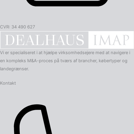
CVR: 34 490 627
Vi er specialiseret i at hjælpe virksomheds­ejere med at navigere i
en kompleks M&A-proces på tværs af brancher, købertyper og
landegrænser.
Kontakt