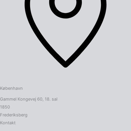
København
Gammel Kongevej 60, 18. sal
1850
Frederiksberg
Kontakt