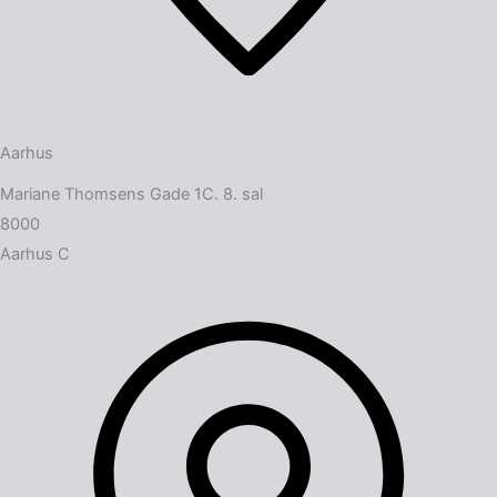
Aarhus
Mariane Thomsens Gade 1C. 8. sal
8000
Aarhus C