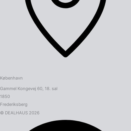
København
Gammel Kongevej 60, 18. sal
1850
Frederiksberg
© DEALHAUS 2026