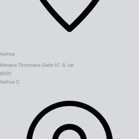
Aarhus
Mariane Thomsens Gade 1C. 8. sal
8000
Aarhus C