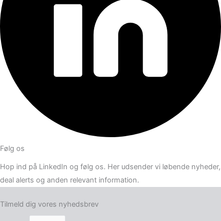
Følg os
Hop ind på LinkedIn og følg os. Her udsender vi løbende nyheder,
deal alerts og anden relevant information.
Tilmeld dig vores nyhedsbrev