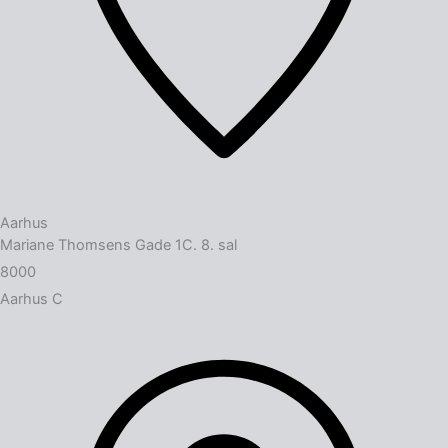
Aarhus
Mariane Thomsens Gade 1C. 8. sal
8000
Aarhus C