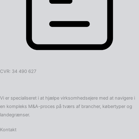
CVR: 34 490 627
Vi er specialiseret i at hjælpe virksomheds­ejere med at navigere i
en kompleks M&A-proces på tværs af brancher, købertyper og
landegrænser.
Kontakt