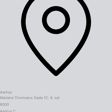
Aarhus
Mariane Thomsens Gade 1C. 8. sal
8000
Aarhus C