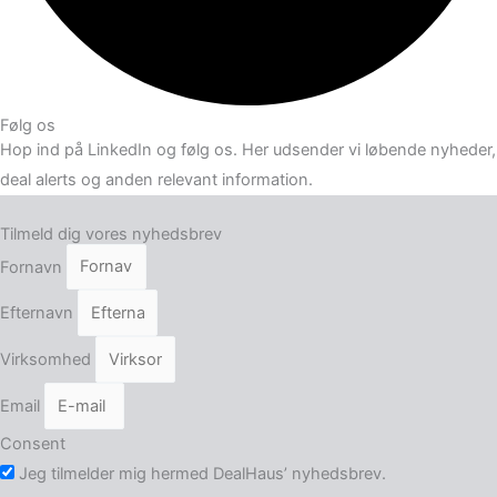
Følg os
Hop ind på LinkedIn og følg os. Her udsender vi løbende nyheder,
deal alerts og anden relevant information.
Tilmeld dig vores nyhedsbrev
Fornavn
Efternavn
Virksomhed
Email
Consent
Jeg tilmelder mig hermed DealHaus’ nyhedsbrev.