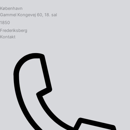
København
Gammel Kongevej 60, 18. sal
1850
Frederiksberg
Kontakt