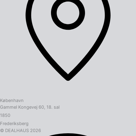
København
Gammel Kongevej 60, 18. sal
1850
Frederiksberg
© DEALHAUS 2026