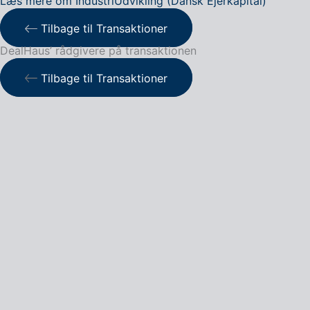
Læs mere om
IndustriUdvikling (Dansk Ejerkapital)
Tilbage til Transaktioner
DealHaus’ rådgivere på transaktionen
Tilbage til Transaktioner