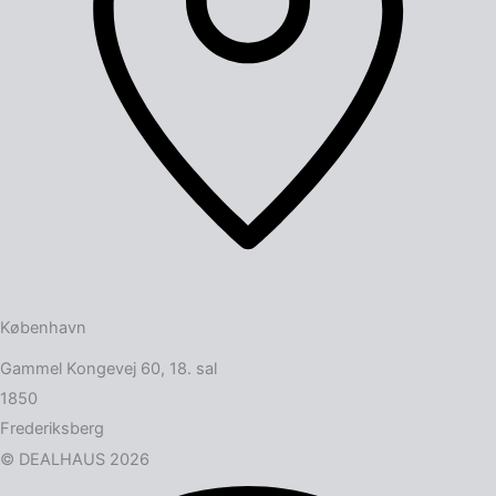
København
Gammel Kongevej 60, 18. sal
1850
Frederiksberg
© DEALHAUS 2026