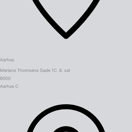
Aarhus
Mariane Thomsens Gade 1C. 8. sal
8000
Aarhus C