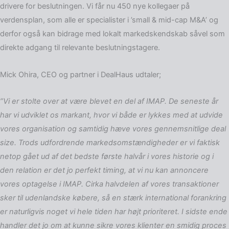
drivere for beslutningen. Vi får nu 450 nye kollegaer på
verdensplan, som alle er specialister i ’small & mid-cap M&A’ og
derfor også kan bidrage med lokalt markedskendskab såvel som
direkte adgang til relevante beslutningstagere.
Mick Ohira, CEO og partner i DealHaus udtaler;
”Vi er stolte over at være blevet en del af IMAP. De seneste år
har vi udviklet os markant, hvor vi både er lykkes med at udvide
vores organisation og samtidig hæve vores gennemsnitlige deal
size. Trods udfordrende markedsomstændigheder er vi faktisk
netop gået ud af det bedste første halvår i vores historie og i
den relation er det jo perfekt timing, at vi nu kan annoncere
vores optagelse i IMAP. Cirka halvdelen af vores transaktioner
sker til udenlandske købere, så en stærk international forankring
er naturligvis noget vi hele tiden har højt prioriteret. I sidste ende
handler det jo om at kunne sikre vores klienter en smidig proces