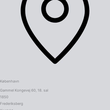
København
Gammel Kongevej 60, 18. sal
1850
Frederiksberg