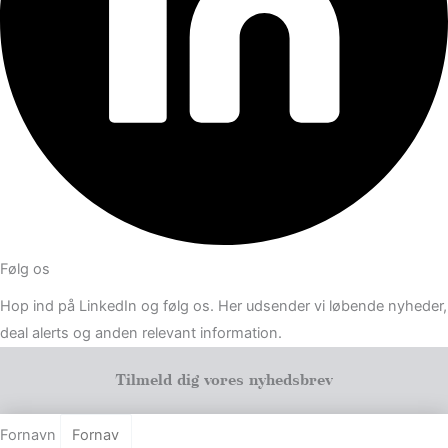
Følg os
Hop ind på LinkedIn og følg os. Her udsender vi løbende nyheder,
deal alerts og anden relevant information.
Tilmeld dig vores nyhedsbrev
Fornavn