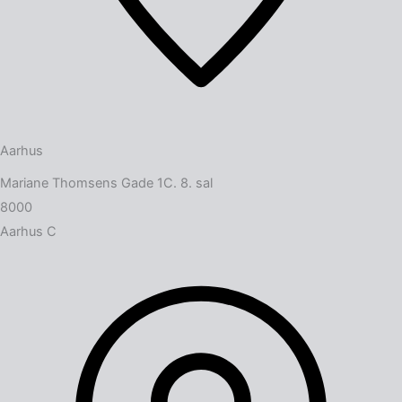
Aarhus
Mariane Thomsens Gade 1C. 8. sal
8000
Aarhus C