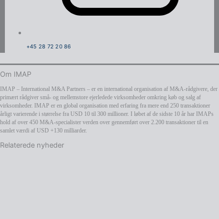
+45 28 72 20 86
Om IMAP
IMAP – International M&A Partners – er en international organisation af M&A-rådgivere, der
primært rådgiver små- og mellemstore ejerledede virksomheder omkring køb og salg af
virksomheder. IMAP er en global organisation med erfaring fra mere end 250 transaktioner
årligt varierende i størrelse fra USD 10 til 300 millioner. I løbet af de sidste 10 år har IMAPs
hold af over 450 M&A-specialister verden over gennemført over 2.200 transaktioner til en
samlet værdi af USD +130 milliarder.
Relaterede nyheder